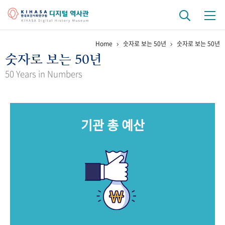
Home
숫자로 보는 50년
숫자로 보는 50년
기관 역사
숫자로 보는 50년
걸어온 길
기관 변천사
역대 기관장
연구원 사람들
50 Years in Numbers
연구 역사
정책과 연구
키워드로 보는 연구 역사
연구자들
기관 총 예산
간행물 변천사
기록물 아카이브
사진 아카이브
문서 기록물
행정박물
영상 기록물
+1
50
주년 기념