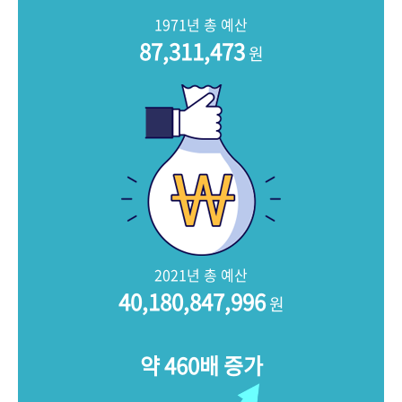
+1
성과 50선
숫자로 보는 50년
50
주년 광장
1971년 총 예산
세계와 함께 한 KIHASA
87,311,473
원
VR 역사관
2021년 총 예산
40,180,847,996
원
약 460배 증가