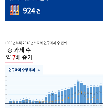
924
건
1990년부터 2018년까지의 연구과제 수 변화
총 과제 수
약
7
배 증가
연구과제 수행 추세