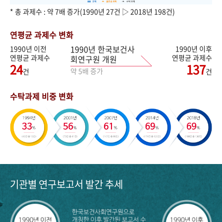
* 총 과제수 : 약 7배 증가(1990년 27건 ▷ 2018년 198건)
연평균 과제수 변화
1990년 한국보건사
1990년 이전
1990년 이후
연평균 과제수
연평균 과제수
회연구원 개원
24
137
약 5배 증가
건
건
수탁과제 비중 변화
기관별 연구보고서 발간 추세