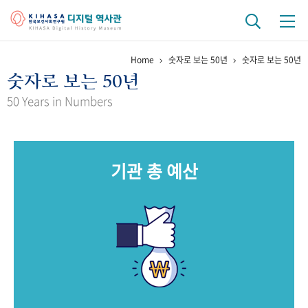
Home
숫자로 보는 50년
숫자로 보는 50년
기관 역사
숫자로 보는 50년
걸어온 길
기관 변천사
역대 기관장
연구원 사람들
50 Years in Numbers
연구 역사
정책과 연구
키워드로 보는 연구 역사
연구자들
기관 총 예산
간행물 변천사
기록물 아카이브
사진 아카이브
문서 기록물
행정박물
영상 기록물
+1
50
주년 기념