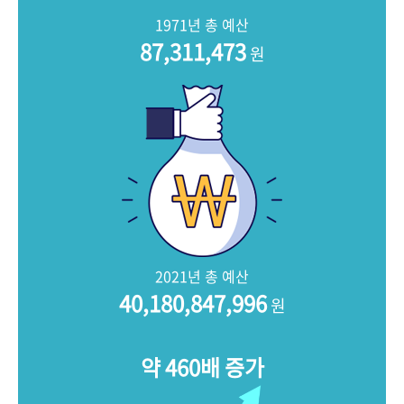
+1
성과 50선
숫자로 보는 50년
50
주년 광장
1971년 총 예산
세계와 함께 한 KIHASA
87,311,473
원
VR 역사관
2021년 총 예산
40,180,847,996
원
약 460배 증가