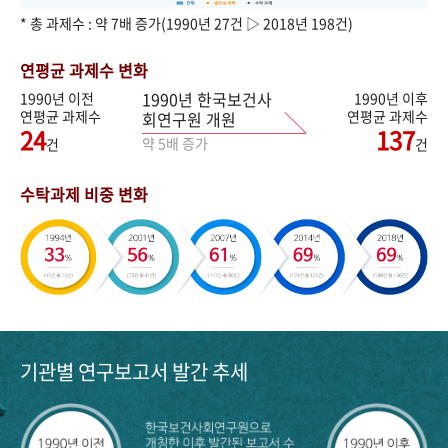
* 총 과제수 : 약 7배 증가(1990년 27건 ▷ 2018년 198건)
연평균 과제수 변화
1990년 한국보건사
1990년 이전
1990년 이후
연평균 과제수
연평균 과제수
회연구원 개원
24
137
약 5배 증가
건
건
수탁과제 비중 변화
기관별 연구보고서 발간 추세