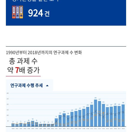
924
건
1990년부터 2018년까지의 연구과제 수 변화
총 과제 수
약
7
배 증가
연구과제 수행 추세