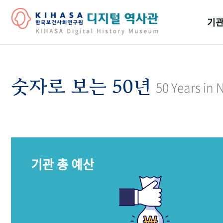
기관
걸어
기관
숫자로 보는 50년
50 Years in
역대
연구원
기관 총 예산