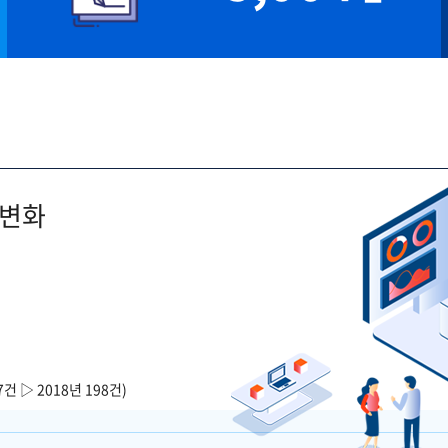
 변화
7건 ▷ 2018년 198건)