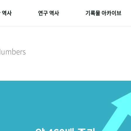
 역사
연구 역사
기록물 아카이브
온 길
정책과 연구
사진 아카이브
 변천사
키워드로 보는 연구 역사
문서 기록물
 Numbers
 기관장
연구자들
행정박물
 사람들
간행물 변천사
영상 기록물