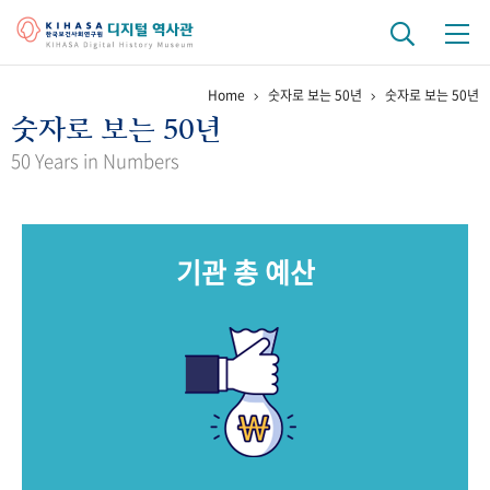
Home
숫자로 보는 50년
숫자로 보는 50년
기관 역사
숫자로 보는 50년
걸어온 길
기관 변천사
역대 기관장
연구원 사람들
50 Years in Numbers
연구 역사
정책과 연구
키워드로 보는 연구 역사
연구자들
기관 총 예산
간행물 변천사
기록물 아카이브
사진 아카이브
문서 기록물
행정박물
영상 기록물
+1
50
주년 기념