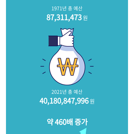
+1
성과 50선
숫자로 보는 50년
50
주년 광장
1971년 총 예산
세계와 함께 한 KIHASA
87,311,473
원
VR 역사관
2021년 총 예산
40,180,847,996
원
약 460배 증가