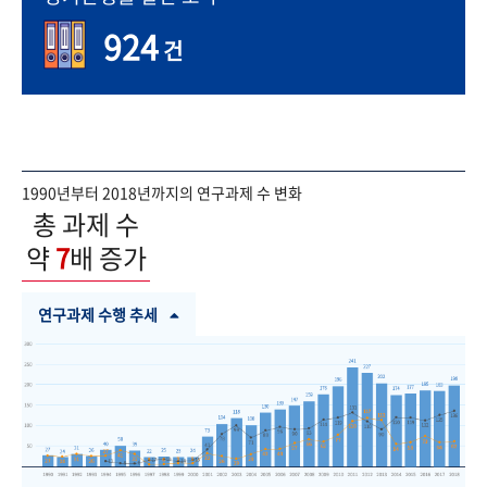
924
건
1990년부터 2018년까지의 연구과제 수 변화
총 과제 수
약
7
배 증가
연구과제 수행 추세