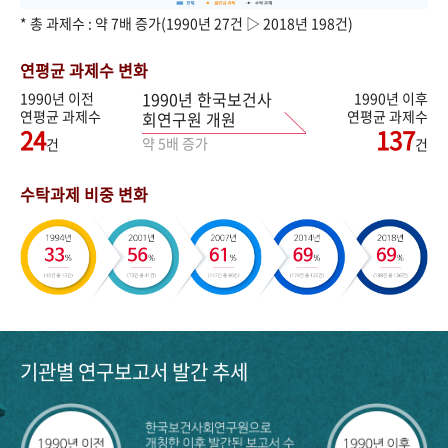
* 총 과제수 : 약 7배 증가(1990년 27건 ▷ 2018년 198건)
연평균 과제수 변화
1990년 한국보건사
1990년 이전
1990년 이후
연평균 과제수
연평균 과제수
회연구원 개원
24
137
약 5배 증가
건
건
수탁과제 비중 변화
기관별 연구보고서 발간 추세