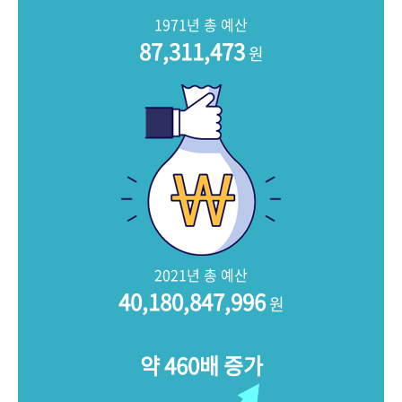
+1
성과 50선
숫자로 보는 50년
50
주년 광장
1971년 총 예산
세계와 함께 한 KIHASA
87,311,473
원
VR 역사관
2021년 총 예산
40,180,847,996
원
약 460배 증가