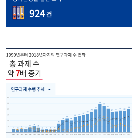
924
건
1990년부터 2018년까지의 연구과제 수 변화
총 과제 수
약
7
배 증가
연구과제 수행 추세