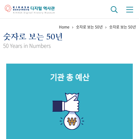
Home
숫자로 보는 50년
숫자로 보는 50년
기관 역사
숫자로 보는 50년
걸어온 길
기관 변천사
역대 기관장
연구원 사람들
50 Years in Numbers
연구 역사
정책과 연구
키워드로 보는 연구 역사
연구자들
기관 총 예산
간행물 변천사
기록물 아카이브
사진 아카이브
문서 기록물
행정박물
영상 기록물
+1
50
주년 기념