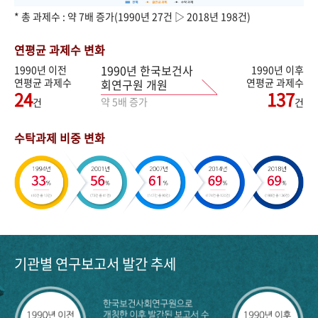
* 총 과제수 : 약 7배 증가(1990년 27건 ▷ 2018년 198건)
연평균 과제수 변화
1990년 한국보건사
1990년 이전
1990년 이후
연평균 과제수
연평균 과제수
회연구원 개원
24
137
약 5배 증가
건
건
수탁과제 비중 변화
기관별 연구보고서 발간 추세