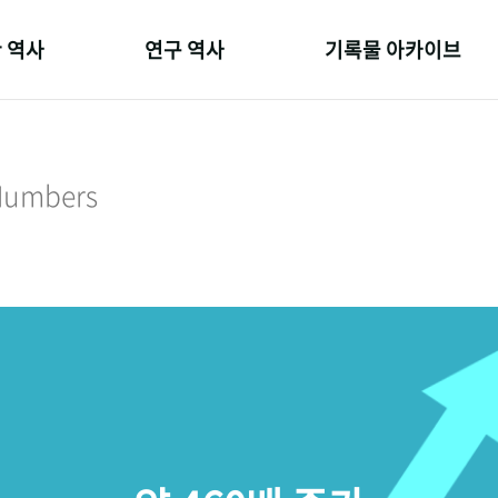
 역사
연구 역사
기록물 아카이브
온 길
정책과 연구
사진 아카이브
 변천사
키워드로 보는 연구 역사
문서 기록물
 Numbers
 기관장
연구자들
행정박물
 사람들
간행물 변천사
영상 기록물