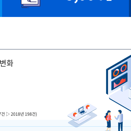
 변화
7건 ▷ 2018년 198건)