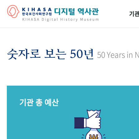
기관
걸어
기관
숫자로 보는 50년
50 Years in
역대
연구원
기관 총 예산