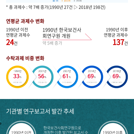
* 총 과제수 : 약 7배 증가(1990년 27건 ▷ 2018년 198건)
연평균 과제수 변화
1990년 한국보건사
1990년 이전
1990년 이후
연평균 과제수
연평균 과제수
회연구원 개원
24
137
약 5배 증가
건
건
수탁과제 비중 변화
기관별 연구보고서 발간 추세