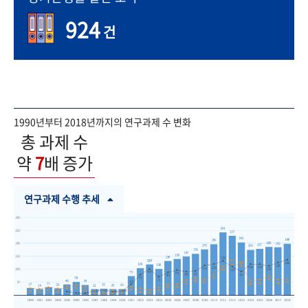
924
건
1990년부터 2018년까지의 연구과제 수 변화
총 과제 수
약
7
배 증가
연구과제 수행 추세