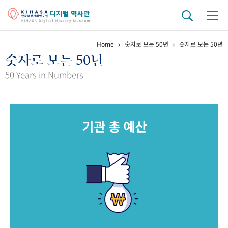
Home
숫자로 보는 50년
숫자로 보는 50년
기관 역사
숫자로 보는 50년
걸어온 길
기관 변천사
역대 기관장
연구원 사람들
50 Years in Numbers
연구 역사
정책과 연구
키워드로 보는 연구 역사
연구자들
기관 총 예산
간행물 변천사
기록물 아카이브
사진 아카이브
문서 기록물
행정박물
영상 기록물
+1
50
주년 기념