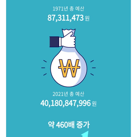
+1
성과 50선
숫자로 보는 50년
50
주년 광장
1971년 총 예산
세계와 함께 한 KIHASA
87,311,473
원
VR 역사관
2021년 총 예산
40,180,847,996
원
약 460배 증가