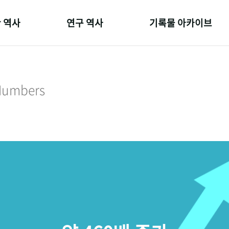
 역사
연구 역사
기록물 아카이브
온 길
정책과 연구
사진 아카이브
 변천사
키워드로 보는 연구 역사
문서 기록물
 Numbers
 기관장
연구자들
행정박물
 사람들
간행물 변천사
영상 기록물