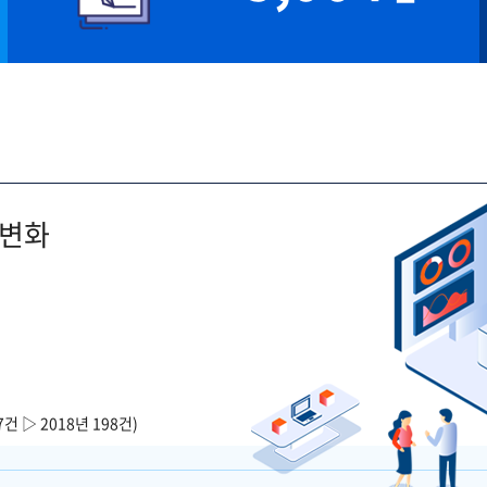
 변화
7건 ▷ 2018년 198건)