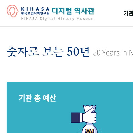
기관
걸어
기관
숫자로 보는 50년
50 Years in
역대
연구원
기관 총 예산