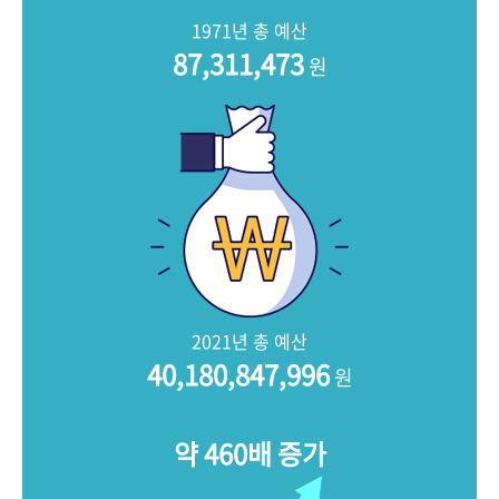
+1
성과 50선
숫자로 보는 50년
50
주년 광장
1971년 총 예산
세계와 함께 한 KIHASA
87,311,473
원
VR 역사관
2021년 총 예산
40,180,847,996
원
약 460배 증가