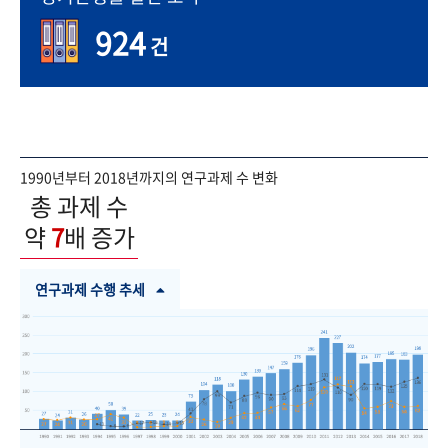
924
건
1990년부터 2018년까지의 연구과제 수 변화
총 과제 수
약
7
배 증가
연구과제 수행 추세