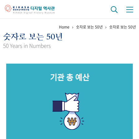
Home
숫자로 보는 50년
숫자로 보는 50년
기관 역사
숫자로 보는 50년
걸어온 길
기관 변천사
역대 기관장
연구원 사람들
50 Years in Numbers
연구 역사
정책과 연구
키워드로 보는 연구 역사
연구자들
기관 총 예산
간행물 변천사
기록물 아카이브
사진 아카이브
문서 기록물
행정박물
영상 기록물
+1
50
주년 기념