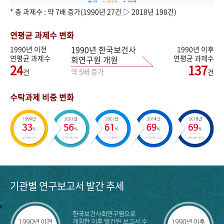
* 총 과제수 : 약 7배 증가(1990년 27건 ▷ 2018년 198건)
연평균 과제수 변화
1990년 한국보건사
1990년 이전
1990년 이후
연평균 과제수
연평균 과제수
회연구원 개원
24
137
약 5배 증가
건
건
수탁과제 비중 변화
기관별 연구보고서 발간 추세