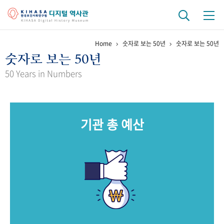
Home
숫자로 보는 50년
숫자로 보는 50년
기관 역사
숫자로 보는 50년
걸어온 길
기관 변천사
역대 기관장
연구원 사람들
50 Years in Numbers
연구 역사
정책과 연구
키워드로 보는 연구 역사
연구자들
기관 총 예산
간행물 변천사
기록물 아카이브
사진 아카이브
문서 기록물
행정박물
영상 기록물
+1
50
주년 기념