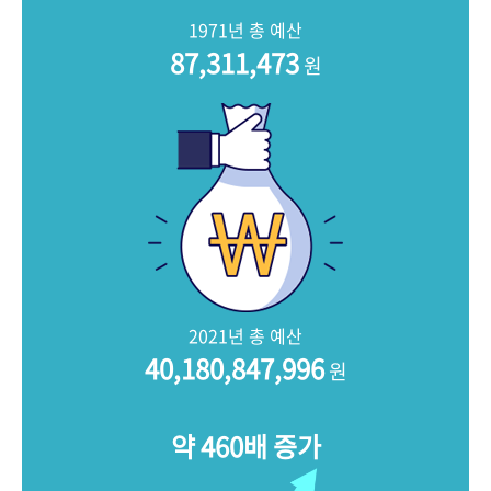
+1
성과 50선
숫자로 보는 50년
50
주년 광장
1971년 총 예산
세계와 함께 한 KIHASA
87,311,473
원
VR 역사관
2021년 총 예산
40,180,847,996
원
약 460배 증가