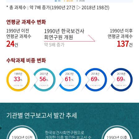
* 총 과제수 : 약 7배 증가(1990년 27건 ▷ 2018년 198건)
연평균 과제수 변화
1990년 한국보건사
1990년 이전
1990년 이후
연평균 과제수
연평균 과제수
회연구원 개원
24
137
약 5배 증가
건
건
수탁과제 비중 변화
기관별 연구보고서 발간 추세