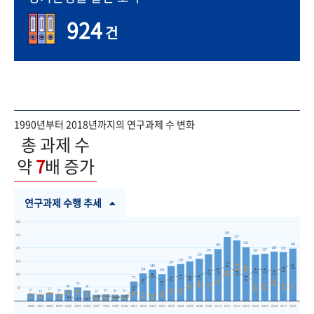
924
건
1990년부터 2018년까지의 연구과제 수 변화
총 과제 수
약
7
배 증가
연구과제 수행 추세