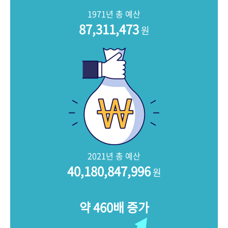
+1
성과 50선
숫자로 보는 50년
50
주년 광장
1971년 총 예산
세계와 함께 한 KIHASA
87,311,473
원
VR 역사관
2021년 총 예산
40,180,847,996
원
약 460배 증가