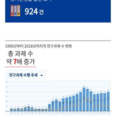
924
건
1990년부터 2018년까지의 연구과제 수 변화
총 과제 수
약
7
배 증가
연구과제 수행 추세