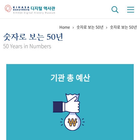
Home
숫자로 보는 50년
숫자로 보는 50년
기관 역사
숫자로 보는 50년
걸어온 길
기관 변천사
역대 기관장
연구원 사람들
50 Years in Numbers
연구 역사
정책과 연구
키워드로 보는 연구 역사
연구자들
기관 총 예산
간행물 변천사
기록물 아카이브
사진 아카이브
문서 기록물
행정박물
영상 기록물
+1
50
주년 기념