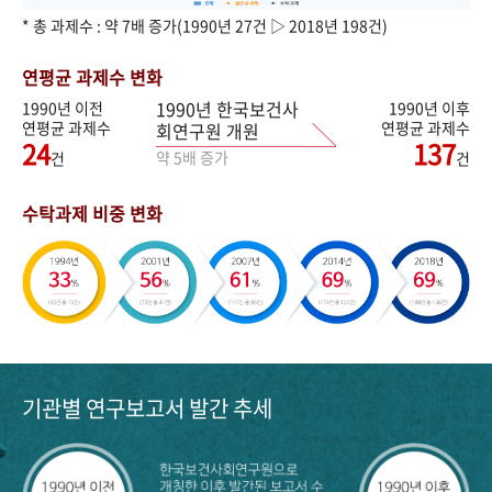
* 총 과제수 : 약 7배 증가(1990년 27건 ▷ 2018년 198건)
연평균 과제수 변화
1990년 한국보건사
1990년 이전
1990년 이후
연평균 과제수
연평균 과제수
회연구원 개원
24
137
약 5배 증가
건
건
수탁과제 비중 변화
기관별 연구보고서 발간 추세