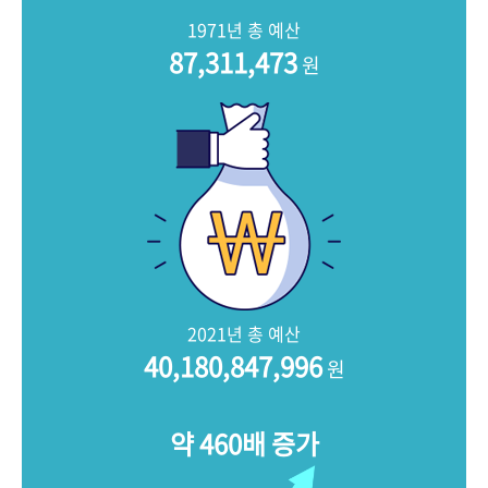
+1
성과 50선
숫자로 보는 50년
50
주년 광장
1971년 총 예산
세계와 함께 한 KIHASA
87,311,473
원
VR 역사관
2021년 총 예산
40,180,847,996
원
약 460배 증가