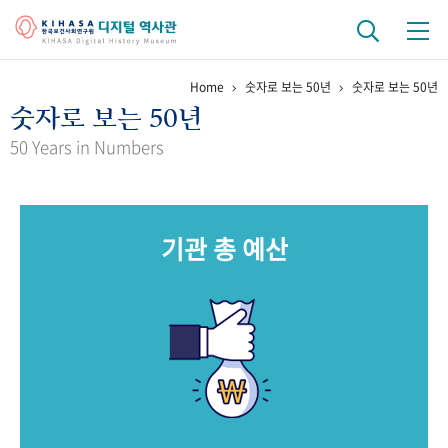
Home
숫자로 보는 50년
숫자로 보는 50년
기관 역사
숫자로 보는 50년
걸어온 길
기관 변천사
역대 기관장
연구원 사람들
50 Years in Numbers
연구 역사
정책과 연구
키워드로 보는 연구 역사
연구자들
기관 총 예산
간행물 변천사
기록물 아카이브
사진 아카이브
문서 기록물
행정박물
영상 기록물
+1
50
주년 기념