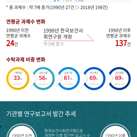
* 총 과제수 : 약 7배 증가(1990년 27건 ▷ 2018년 198건)
연평균 과제수 변화
1990년 한국보건사
1990년 이전
1990년 이후
연평균 과제수
연평균 과제수
회연구원 개원
24
137
약 5배 증가
건
건
수탁과제 비중 변화
기관별 연구보고서 발간 추세