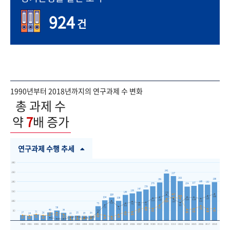
924
건
1990년부터 2018년까지의 연구과제 수 변화
총 과제 수
약
7
배 증가
연구과제 수행 추세