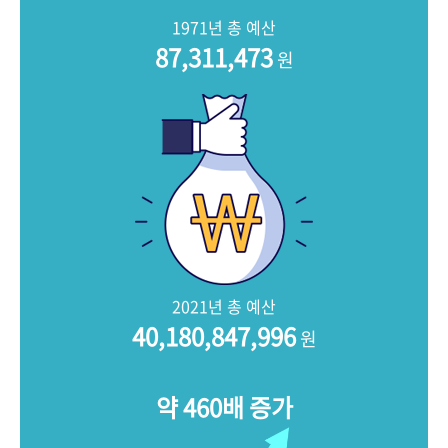
+1
성과 50선
숫자로 보는 50년
50
주년 광장
1971년 총 예산
세계와 함께 한 KIHASA
87,311,473
원
VR 역사관
2021년 총 예산
40,180,847,996
원
약 460배 증가