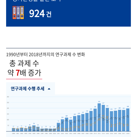
924
건
1990년부터 2018년까지의 연구과제 수 변화
총 과제 수
약
7
배 증가
연구과제 수행 추세