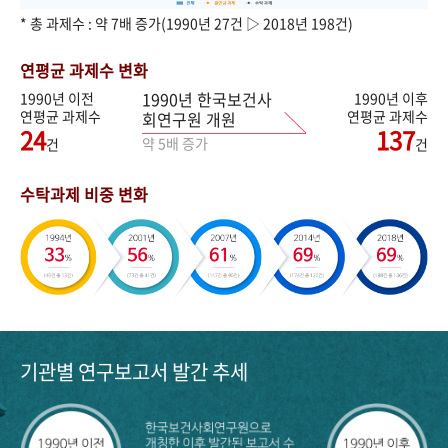
* 총 과제수 : 약 7배 증가(1990년 27건 ▷ 2018년 198건)
연평균 과제수 변화
1990년 한국보건사
1990년 이전
1990년 이후
연평균 과제수
연평균 과제수
회연구원 개원
24
137
약 5배 증가
건
건
수탁과제 비중 변화
기관별 연구보고서 발간 추세