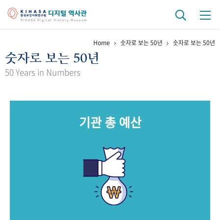
Home
숫자로 보는 50년
숫자로 보는 50년
기관 역사
숫자로 보는 50년
걸어온 길
기관 변천사
역대 기관장
연구원 사람들
50 Years in Numbers
연구 역사
정책과 연구
키워드로 보는 연구 역사
연구자들
기관 총 예산
간행물 변천사
기록물 아카이브
사진 아카이브
문서 기록물
행정박물
영상 기록물
+1
50
주년 기념