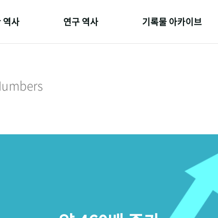
 역사
연구 역사
기록물 아카이브
온 길
정책과 연구
사진 아카이브
 변천사
키워드로 보는 연구 역사
문서 기록물
 Numbers
 기관장
연구자들
행정박물
 사람들
간행물 변천사
영상 기록물