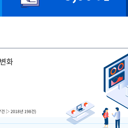
 변화
7건 ▷ 2018년 198건)