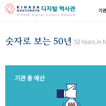
기관
걸어
기관
숫자로 보는 50년
50 Years in
역대
연구원
기관 총 예산