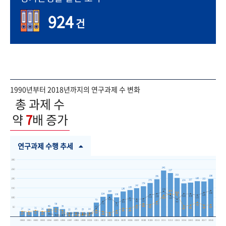
924
건
1990년부터 2018년까지의 연구과제 수 변화
총 과제 수
약
7
배 증가
연구과제 수행 추세