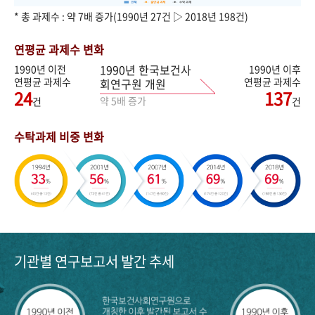
* 총 과제수 : 약 7배 증가(1990년 27건 ▷ 2018년 198건)
연평균 과제수 변화
1990년 한국보건사
1990년 이전
1990년 이후
연평균 과제수
연평균 과제수
회연구원 개원
24
137
약 5배 증가
건
건
수탁과제 비중 변화
기관별 연구보고서 발간 추세