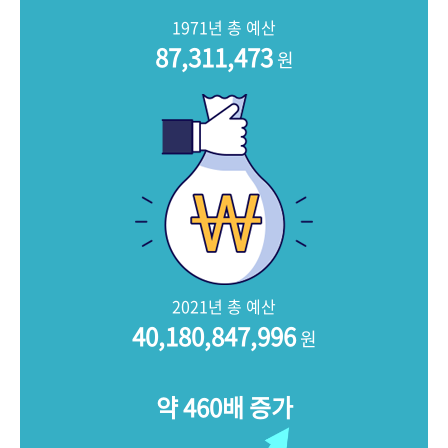
+1
성과 50선
숫자로 보는 50년
50
주년 광장
1971년 총 예산
세계와 함께 한 KIHASA
87,311,473
원
VR 역사관
2021년 총 예산
40,180,847,996
원
약 460배 증가