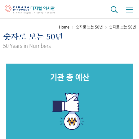
Home
숫자로 보는 50년
숫자로 보는 50년
기관 역사
숫자로 보는 50년
걸어온 길
기관 변천사
역대 기관장
연구원 사람들
50 Years in Numbers
연구 역사
정책과 연구
키워드로 보는 연구 역사
연구자들
기관 총 예산
간행물 변천사
기록물 아카이브
사진 아카이브
문서 기록물
행정박물
영상 기록물
+1
50
주년 기념