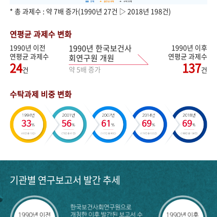
* 총 과제수 : 약 7배 증가(1990년 27건 ▷ 2018년 198건)
연평균 과제수 변화
1990년 한국보건사
1990년 이전
1990년 이후
연평균 과제수
연평균 과제수
회연구원 개원
24
137
약 5배 증가
건
건
수탁과제 비중 변화
기관별 연구보고서 발간 추세