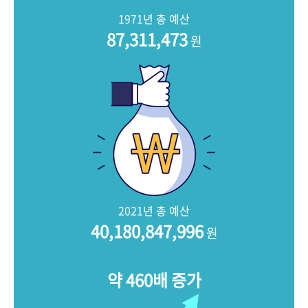
+1
성과 50선
숫자로 보는 50년
50
주년 광장
1971년 총 예산
세계와 함께 한 KIHASA
87,311,473
원
VR 역사관
2021년 총 예산
40,180,847,996
원
약 460배 증가