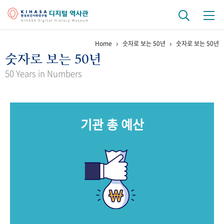
Home
숫자로 보는 50년
숫자로 보는 50년
기관 역사
숫자로 보는 50년
걸어온 길
기관 변천사
역대 기관장
연구원 사람들
50 Years in Numbers
연구 역사
정책과 연구
키워드로 보는 연구 역사
연구자들
기관 총 예산
간행물 변천사
기록물 아카이브
사진 아카이브
문서 기록물
행정박물
영상 기록물
+1
50
주년 기념