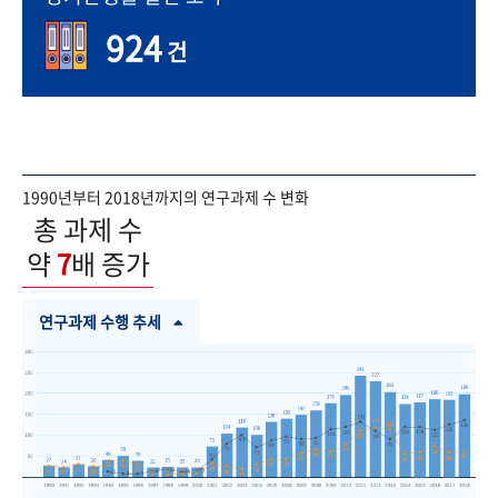
924
건
1990년부터 2018년까지의 연구과제 수 변화
총 과제 수
약
7
배 증가
연구과제 수행 추세