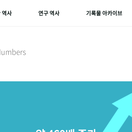
 역사
연구 역사
기록물 아카이브
온 길
정책과 연구
사진 아카이브
 변천사
키워드로 보는 연구 역사
문서 기록물
 Numbers
 기관장
연구자들
행정박물
 사람들
간행물 변천사
영상 기록물