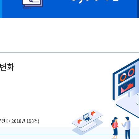
 변화
7건 ▷ 2018년 198건)