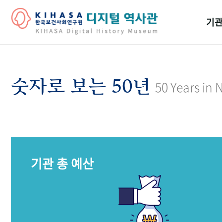
기관
걸어
기관
숫자로 보는 50년
50 Years in
역대
연구원
기관 총 예산