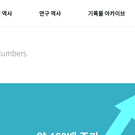
 역사
연구 역사
기록물 아카이브
온 길
정책과 연구
사진 아카이브
 변천사
키워드로 보는 연구 역사
문서 기록물
 Numbers
 기관장
연구자들
행정박물
 사람들
간행물 변천사
영상 기록물