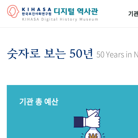
기관
걸어
기관
숫자로 보는 50년
50 Years in
역대
연구원
기관 총 예산