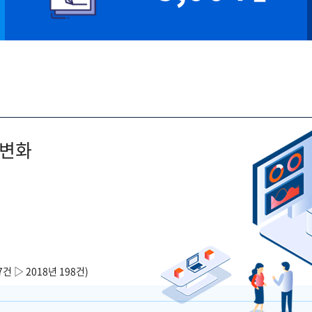
 변화
7건 ▷ 2018년 198건)