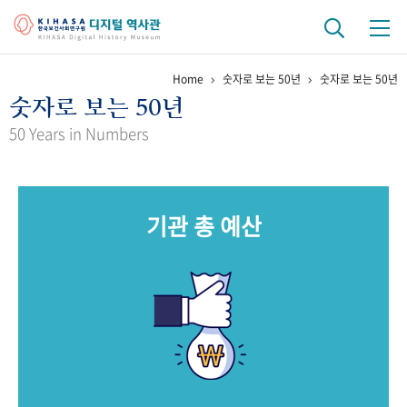
Home
숫자로 보는 50년
숫자로 보는 50년
기관 역사
숫자로 보는 50년
걸어온 길
기관 변천사
역대 기관장
연구원 사람들
50 Years in Numbers
연구 역사
정책과 연구
키워드로 보는 연구 역사
연구자들
기관 총 예산
간행물 변천사
기록물 아카이브
사진 아카이브
문서 기록물
행정박물
영상 기록물
+1
50
주년 기념