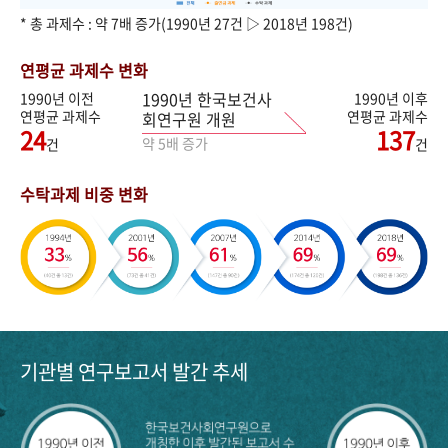
* 총 과제수 : 약 7배 증가(1990년 27건 ▷ 2018년 198건)
연평균 과제수 변화
1990년 한국보건사
1990년 이전
1990년 이후
연평균 과제수
연평균 과제수
회연구원 개원
24
137
약 5배 증가
건
건
수탁과제 비중 변화
기관별 연구보고서 발간 추세