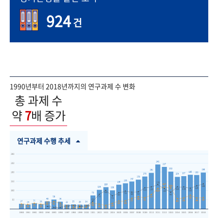
924
건
1990년부터 2018년까지의 연구과제 수 변화
총 과제 수
약
7
배 증가
연구과제 수행 추세