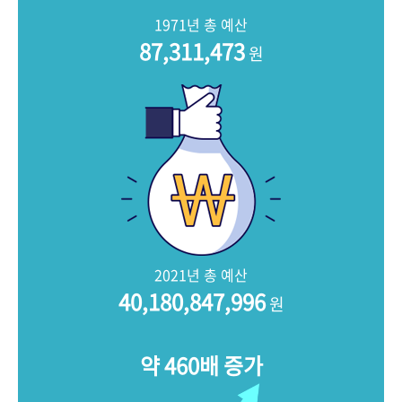
+1
성과 50선
숫자로 보는 50년
50
주년 광장
1971년 총 예산
세계와 함께 한 KIHASA
87,311,473
원
VR 역사관
2021년 총 예산
40,180,847,996
원
약 460배 증가