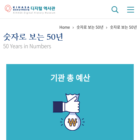
Home
숫자로 보는 50년
숫자로 보는 50년
기관 역사
숫자로 보는 50년
걸어온 길
기관 변천사
역대 기관장
연구원 사람들
50 Years in Numbers
연구 역사
정책과 연구
키워드로 보는 연구 역사
연구자들
기관 총 예산
간행물 변천사
기록물 아카이브
사진 아카이브
문서 기록물
행정박물
영상 기록물
+1
50
주년 기념