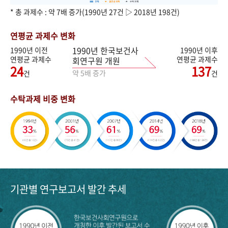
* 총 과제수 : 약 7배 증가(1990년 27건 ▷ 2018년 198건)
연평균 과제수 변화
1990년 한국보건사
1990년 이전
1990년 이후
연평균 과제수
연평균 과제수
회연구원 개원
24
137
약 5배 증가
건
건
수탁과제 비중 변화
기관별 연구보고서 발간 추세