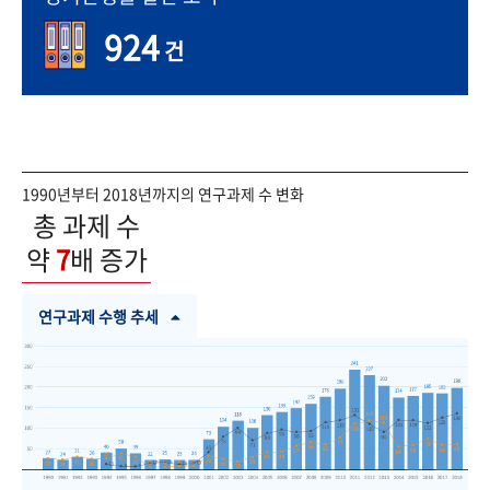
924
건
1990년부터 2018년까지의 연구과제 수 변화
총 과제 수
약
7
배 증가
연구과제 수행 추세