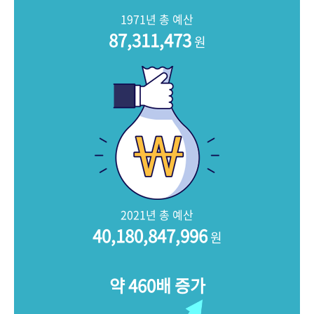
+1
성과 50선
숫자로 보는 50년
50
주년 광장
1971년 총 예산
세계와 함께 한 KIHASA
87,311,473
원
VR 역사관
2021년 총 예산
40,180,847,996
원
약 460배 증가