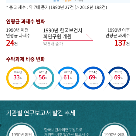
* 총 과제수 : 약 7배 증가(1990년 27건 ▷ 2018년 198건)
연평균 과제수 변화
1990년 한국보건사
1990년 이전
1990년 이후
연평균 과제수
연평균 과제수
회연구원 개원
24
137
약 5배 증가
건
건
수탁과제 비중 변화
기관별 연구보고서 발간 추세