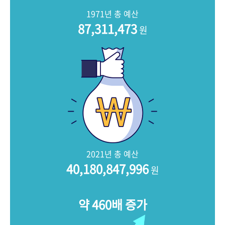
+1
성과 50선
숫자로 보는 50년
50
주년 광장
1971년 총 예산
세계와 함께 한 KIHASA
87,311,473
원
VR 역사관
2021년 총 예산
40,180,847,996
원
약 460배 증가