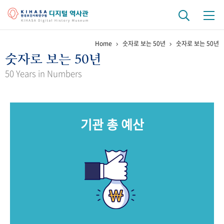
Home
숫자로 보는 50년
숫자로 보는 50년
기관 역사
숫자로 보는 50년
걸어온 길
기관 변천사
역대 기관장
연구원 사람들
50 Years in Numbers
연구 역사
정책과 연구
키워드로 보는 연구 역사
연구자들
기관 총 예산
간행물 변천사
기록물 아카이브
사진 아카이브
문서 기록물
행정박물
영상 기록물
+1
50
주년 기념