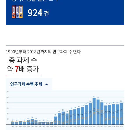
924
건
1990년부터 2018년까지의 연구과제 수 변화
총 과제 수
약
7
배 증가
연구과제 수행 추세