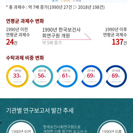
* 총 과제수 : 약 7배 증가(1990년 27건 ▷ 2018년 198건)
연평균 과제수 변화
1990년 한국보건사
1990년 이전
1990년 이후
연평균 과제수
연평균 과제수
회연구원 개원
24
137
약 5배 증가
건
건
수탁과제 비중 변화
기관별 연구보고서 발간 추세