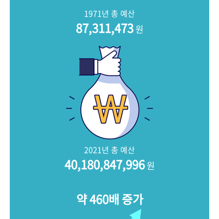
+1
성과 50선
숫자로 보는 50년
50
주년 광장
1971년 총 예산
세계와 함께 한 KIHASA
87,311,473
원
VR 역사관
2021년 총 예산
40,180,847,996
원
약 460배 증가