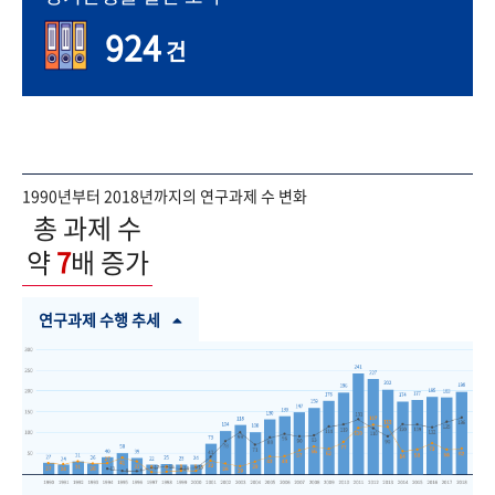
924
건
1990년부터 2018년까지의 연구과제 수 변화
총 과제 수
약
7
배 증가
연구과제 수행 추세