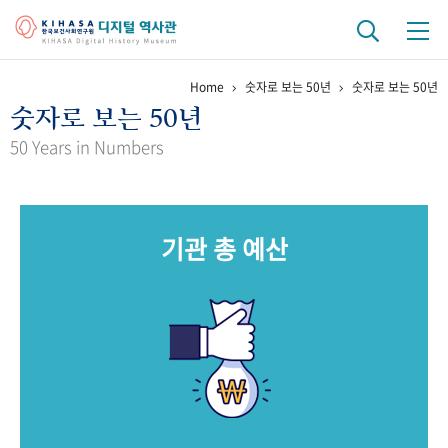
Home
숫자로 보는 50년
숫자로 보는 50년
기관 역사
숫자로 보는 50년
걸어온 길
기관 변천사
역대 기관장
연구원 사람들
50 Years in Numbers
연구 역사
정책과 연구
키워드로 보는 연구 역사
연구자들
기관 총 예산
간행물 변천사
기록물 아카이브
사진 아카이브
문서 기록물
행정박물
영상 기록물
+1
50
주년 기념