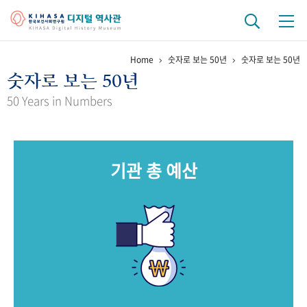
Home
숫자로 보는 50년
숫자로 보는 50년
기관 역사
숫자로 보는 50년
걸어온 길
기관 변천사
역대 기관장
연구원 사람들
50 Years in Numbers
연구 역사
정책과 연구
키워드로 보는 연구 역사
연구자들
기관 총 예산
간행물 변천사
기록물 아카이브
사진 아카이브
문서 기록물
행정박물
영상 기록물
+1
50
주년 기념