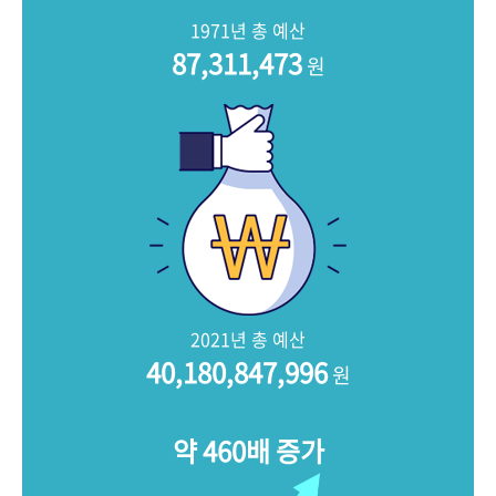
+1
성과 50선
숫자로 보는 50년
50
주년 광장
1971년 총 예산
세계와 함께 한 KIHASA
87,311,473
원
VR 역사관
2021년 총 예산
40,180,847,996
원
약 460배 증가