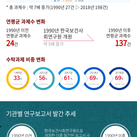
* 총 과제수 : 약 7배 증가(1990년 27건 ▷ 2018년 198건)
연평균 과제수 변화
1990년 한국보건사
1990년 이전
1990년 이후
연평균 과제수
연평균 과제수
회연구원 개원
24
137
약 5배 증가
건
건
수탁과제 비중 변화
기관별 연구보고서 발간 추세