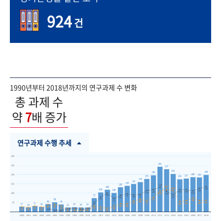
924
건
1990년부터 2018년까지의 연구과제 수 변화
총 과제 수
약
7
배 증가
연구과제 수행 추세