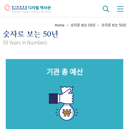
Home
숫자로 보는 50년
숫자로 보는 50년
기관 역사
숫자로 보는 50년
걸어온 길
기관 변천사
역대 기관장
연구원 사람들
50 Years in Numbers
연구 역사
정책과 연구
키워드로 보는 연구 역사
연구자들
기관 총 예산
간행물 변천사
기록물 아카이브
사진 아카이브
문서 기록물
행정박물
영상 기록물
+1
50
주년 기념