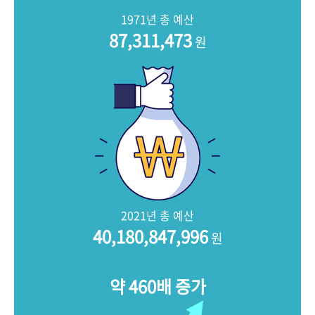
+1
성과 50선
숫자로 보는 50년
50
주년 광장
1971년 총 예산
세계와 함께 한 KIHASA
87,311,473
원
VR 역사관
2021년 총 예산
40,180,847,996
원
약 460배 증가