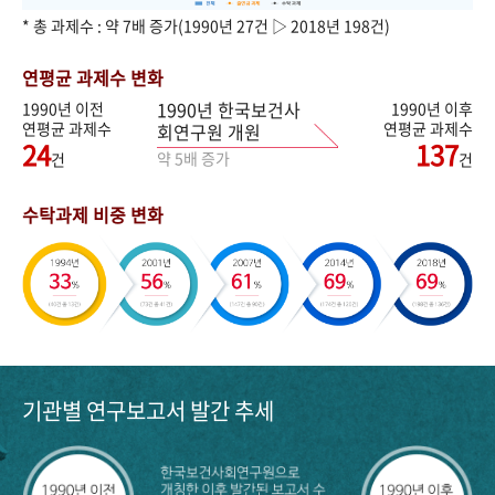
* 총 과제수 : 약 7배 증가(1990년 27건 ▷ 2018년 198건)
연평균 과제수 변화
1990년 한국보건사
1990년 이전
1990년 이후
연평균 과제수
연평균 과제수
회연구원 개원
24
137
약 5배 증가
건
건
수탁과제 비중 변화
기관별 연구보고서 발간 추세