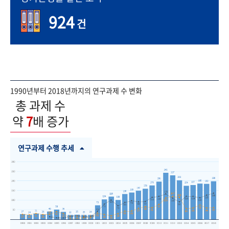
924
건
1990년부터 2018년까지의 연구과제 수 변화
총 과제 수
약
7
배 증가
연구과제 수행 추세