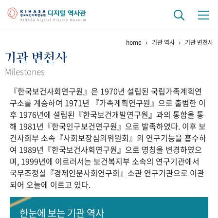
home
기관 역사
기관 변천사
기관 역사
기관 변천사
걸어온 길
기관 변천사
역대 기관장
연구원 사람들
Milestones
『한국보건사회연구원』은 1970년 설립된 국립가족계획연
연구 역사
구소를 계승하여 1971년 『가족계획연구원』으로 출범한 이
정책과 연구
키워드로 보는 연구 역사
연구자들
후 1976년에 설립된『한국보건개발연구원』과의 통합을 통
간행물 변천사
해 1981년『한국인구보건연구원』으로 발족하였다. 이후 보
건사회부 소속『사회보장심의위원회』의 연구기능을 흡수하
여 1989년『한국보건사회연구원』으로 명칭을 변경하였으
기록물 아카이브
며, 1999년에 이르러서는 보건복지부 소속의 연구기관에서
국무조정실『경제인문사회연구회』소관 연구기관으로 이관
사진 아카이브
문서 기록물
행정박물
영상 기록물
되어 오늘에 이르고 있다.
+1
50
주년 기념
한눈에 보는
기관 역사