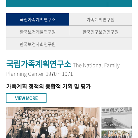
+1
성과 50선
숫자로 보는 50년
50
주년 광장
세계와 함께 한 KIHASA
국립가족계획연구소
가족계획연구원
한국보건개발연구원
한국인구보건연구원
VR 역사관
한국보건사회연구원
국립가족계획연구소
The National Family
Planning Center
1970 ~ 1971
가족계획 정책의 종합적 기획 및 평가
VIEW MORE