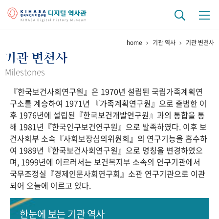
home
기관 역사
기관 변천사
기관 역사
기관 변천사
걸어온 길
기관 변천사
역대 기관장
연구원 사람들
Milestones
『한국보건사회연구원』은 1970년 설립된 국립가족계획연
연구 역사
구소를 계승하여 1971년 『가족계획연구원』으로 출범한 이
정책과 연구
키워드로 보는 연구 역사
연구자들
후 1976년에 설립된『한국보건개발연구원』과의 통합을 통
간행물 변천사
해 1981년『한국인구보건연구원』으로 발족하였다. 이후 보
건사회부 소속『사회보장심의위원회』의 연구기능을 흡수하
여 1989년『한국보건사회연구원』으로 명칭을 변경하였으
기록물 아카이브
며, 1999년에 이르러서는 보건복지부 소속의 연구기관에서
국무조정실『경제인문사회연구회』소관 연구기관으로 이관
사진 아카이브
문서 기록물
행정박물
영상 기록물
되어 오늘에 이르고 있다.
+1
50
주년 기념
한눈에 보는
기관 역사