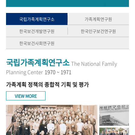
+1
성과 50선
숫자로 보는 50년
50
주년 광장
세계와 함께 한 KIHASA
국립가족계획연구소
가족계획연구원
한국보건개발연구원
한국인구보건연구원
VR 역사관
한국보건사회연구원
국립가족계획연구소
The National Family
Planning Center
1970 ~ 1971
가족계획 정책의 종합적 기획 및 평가
VIEW MORE