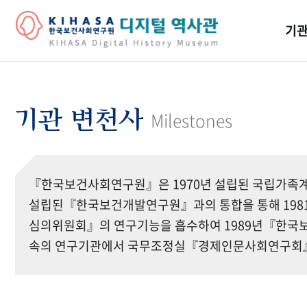
기관
걸어
기관
기관 변천사
Milestones
역대
연구원
『한국보건사회연구원』은 1970년 설립된 국립가족계
설립된『한국보건개발연구원』과의 통합을 통해 19
심의위원회』의 연구기능을 흡수하여 1989년『한국보
속의 연구기관에서 국무조정실『경제인문사회연구회』