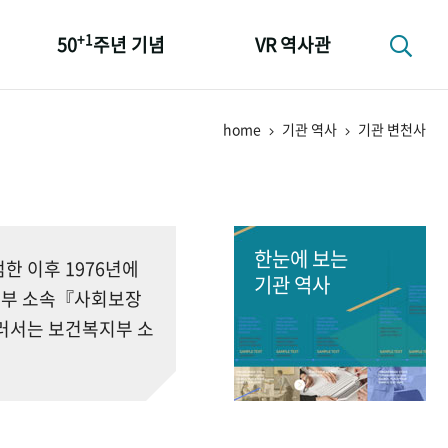
+1
50
주년 기념
VR 역사관
성과 50선
home
기관 역사
기관 변천사
숫자로 보는 50년
+1
50
주년 광장
세계와 함께 한 KIHASA
한눈에 보는
 이후 1976년에
기관 역사
회부 소속『사회보장
러서는 보건복지부 소