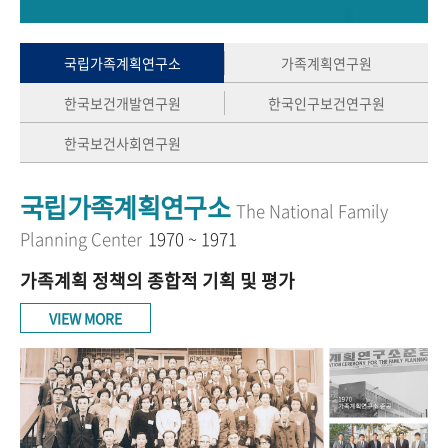
+1
성과 50선
숫자로 보는 50년
50
주년 광장
세계와 함께 한 KIHASA
국립가족계획연구소
가족계획연구원
한국보건개발연구원
한국인구보건연구원
VR 역사관
한국보건사회연구원
국립가족계획연구소
The National Family
Planning Center
1970 ~ 1971
가족계획 정책의 종합적 기획 및 평가
VIEW MORE