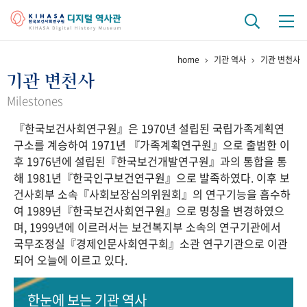
home
기관 역사
기관 변천사
기관 역사
기관 변천사
걸어온 길
기관 변천사
역대 기관장
연구원 사람들
Milestones
『한국보건사회연구원』은 1970년 설립된 국립가족계획연
연구 역사
구소를 계승하여 1971년 『가족계획연구원』으로 출범한 이
정책과 연구
키워드로 보는 연구 역사
연구자들
후 1976년에 설립된『한국보건개발연구원』과의 통합을 통
간행물 변천사
해 1981년『한국인구보건연구원』으로 발족하였다. 이후 보
건사회부 소속『사회보장심의위원회』의 연구기능을 흡수하
여 1989년『한국보건사회연구원』으로 명칭을 변경하였으
기록물 아카이브
며, 1999년에 이르러서는 보건복지부 소속의 연구기관에서
국무조정실『경제인문사회연구회』소관 연구기관으로 이관
사진 아카이브
문서 기록물
행정박물
영상 기록물
되어 오늘에 이르고 있다.
+1
50
주년 기념
한눈에 보는
기관 역사