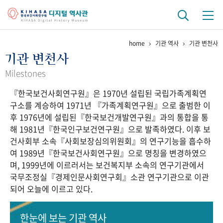
home
기관 역사
기관 변천사
기관 역사
기관 변천사
걸어온 길
기관 변천사
역대 기관장
연구원 사람들
Milestones
『한국보건사회연구원』은 1970년 설립된 국립가족계획연
연구 역사
구소를 계승하여 1971년 『가족계획연구원』으로 출범한 이
정책과 연구
키워드로 보는 연구 역사
연구자들
후 1976년에 설립된『한국보건개발연구원』과의 통합을 통
간행물 변천사
해 1981년『한국인구보건연구원』으로 발족하였다. 이후 보
건사회부 소속『사회보장심의위원회』의 연구기능을 흡수하
여 1989년『한국보건사회연구원』으로 명칭을 변경하였으
기록물 아카이브
며, 1999년에 이르러서는 보건복지부 소속의 연구기관에서
국무조정실『경제인문사회연구회』소관 연구기관으로 이관
사진 아카이브
문서 기록물
행정박물
영상 기록물
되어 오늘에 이르고 있다.
+1
50
주년 기념
한눈에 보는
기관 역사