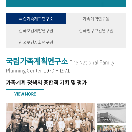
+1
성과 50선
숫자로 보는 50년
50
주년 광장
세계와 함께 한 KIHASA
국립가족계획연구소
가족계획연구원
한국보건개발연구원
한국인구보건연구원
VR 역사관
한국보건사회연구원
국립가족계획연구소
The National Family
Planning Center
1970 ~ 1971
가족계획 정책의 종합적 기획 및 평가
VIEW MORE