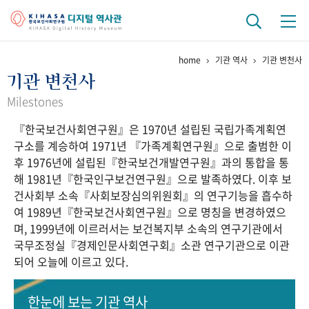
home
기관 역사
기관 변천사
기관 역사
기관 변천사
걸어온 길
기관 변천사
역대 기관장
연구원 사람들
Milestones
『한국보건사회연구원』은 1970년 설립된 국립가족계획연
연구 역사
구소를 계승하여 1971년 『가족계획연구원』으로 출범한 이
정책과 연구
키워드로 보는 연구 역사
연구자들
후 1976년에 설립된『한국보건개발연구원』과의 통합을 통
간행물 변천사
해 1981년『한국인구보건연구원』으로 발족하였다. 이후 보
건사회부 소속『사회보장심의위원회』의 연구기능을 흡수하
여 1989년『한국보건사회연구원』으로 명칭을 변경하였으
기록물 아카이브
며, 1999년에 이르러서는 보건복지부 소속의 연구기관에서
국무조정실『경제인문사회연구회』소관 연구기관으로 이관
사진 아카이브
문서 기록물
행정박물
영상 기록물
되어 오늘에 이르고 있다.
+1
50
주년 기념
한눈에 보는
기관 역사