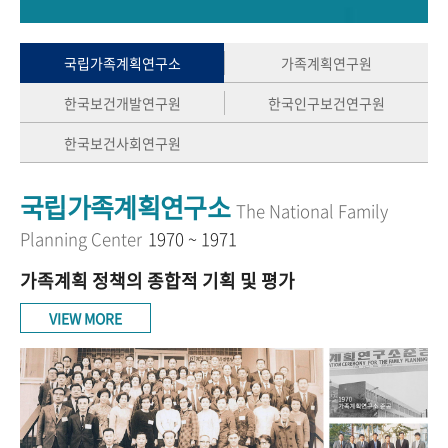
+1
성과 50선
숫자로 보는 50년
50
주년 광장
세계와 함께 한 KIHASA
국립가족계획연구소
가족계획연구원
한국보건개발연구원
한국인구보건연구원
VR 역사관
한국보건사회연구원
국립가족계획연구소
The National Family
Planning Center
1970 ~ 1971
가족계획 정책의 종합적 기획 및 평가
VIEW MORE