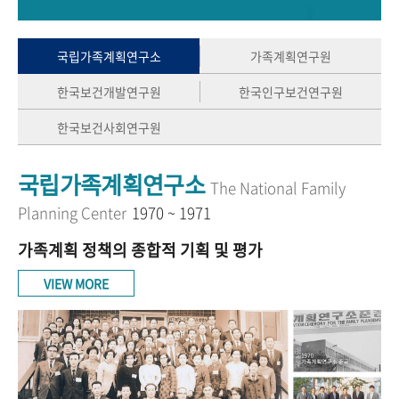
+1
성과 50선
숫자로 보는 50년
50
주년 광장
세계와 함께 한 KIHASA
국립가족계획연구소
가족계획연구원
한국보건개발연구원
한국인구보건연구원
VR 역사관
한국보건사회연구원
국립가족계획연구소
The National Family
Planning Center
1970 ~ 1971
가족계획 정책의 종합적 기획 및 평가
VIEW MORE