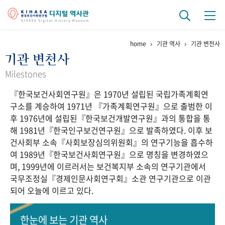
home
기관 역사
기관 변천사
기관 역사
기관 변천사
걸어온 길
기관 변천사
역대 기관장
연구원 사람들
Milestones
『한국보건사회연구원』은 1970년 설립된 국립가족계획연
연구 역사
구소를 계승하여 1971년 『가족계획연구원』으로 출범한 이
정책과 연구
키워드로 보는 연구 역사
연구자들
후 1976년에 설립된『한국보건개발연구원』과의 통합을 통
간행물 변천사
해 1981년『한국인구보건연구원』으로 발족하였다. 이후 보
건사회부 소속『사회보장심의위원회』의 연구기능을 흡수하
여 1989년『한국보건사회연구원』으로 명칭을 변경하였으
기록물 아카이브
며, 1999년에 이르러서는 보건복지부 소속의 연구기관에서
국무조정실『경제인문사회연구회』소관 연구기관으로 이관
사진 아카이브
문서 기록물
행정박물
영상 기록물
되어 오늘에 이르고 있다.
+1
50
주년 기념
한눈에 보는
기관 역사