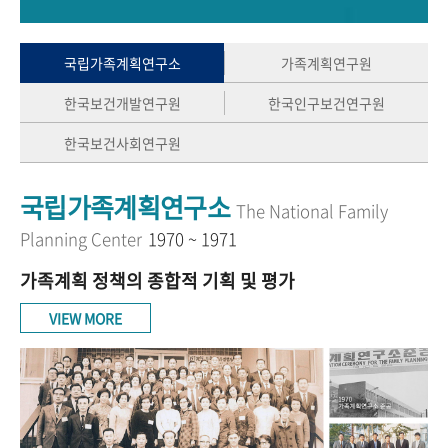
+1
성과 50선
숫자로 보는 50년
50
주년 광장
세계와 함께 한 KIHASA
국립가족계획연구소
가족계획연구원
한국보건개발연구원
한국인구보건연구원
VR 역사관
한국보건사회연구원
국립가족계획연구소
The National Family
Planning Center
1970 ~ 1971
가족계획 정책의 종합적 기획 및 평가
VIEW MORE