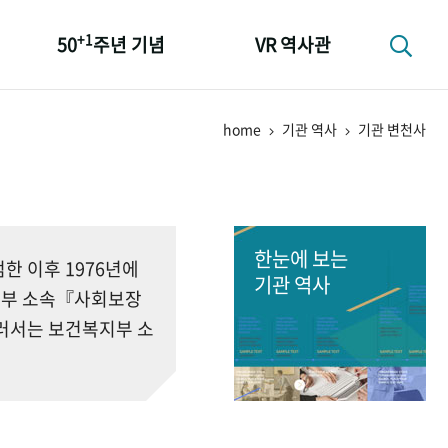
+1
50
주년 기념
VR 역사관
성과 50선
home
기관 역사
기관 변천사
숫자로 보는 50년
+1
50
주년 광장
세계와 함께 한 KIHASA
한눈에 보는
 이후 1976년에
기관 역사
회부 소속『사회보장
러서는 보건복지부 소