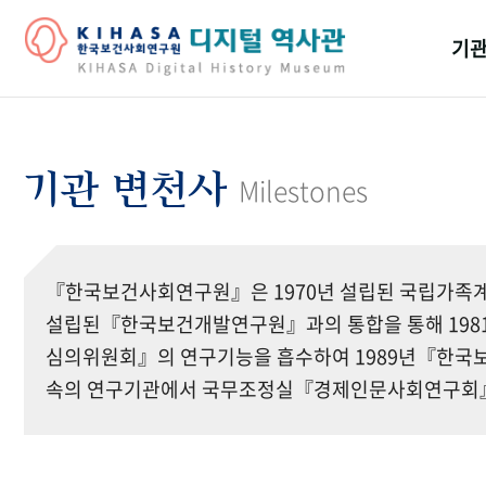
기관
걸어
기관
기관 변천사
Milestones
역대
연구원
『한국보건사회연구원』은 1970년 설립된 국립가족계
설립된『한국보건개발연구원』과의 통합을 통해 19
심의위원회』의 연구기능을 흡수하여 1989년『한국보
속의 연구기관에서 국무조정실『경제인문사회연구회』