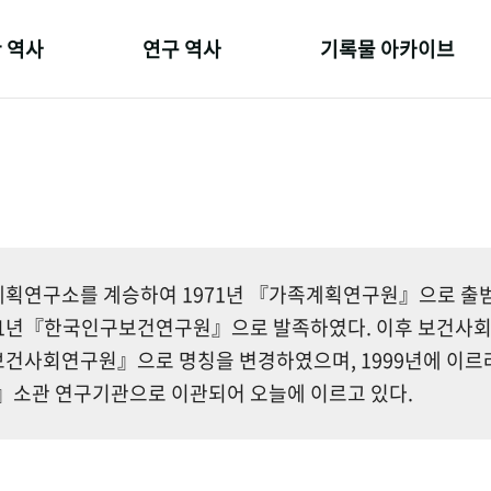
 역사
연구 역사
기록물 아카이브
온 길
정책과 연구
사진 아카이브
 변천사
키워드로 보는 연구 역사
문서 기록물
 기관장
연구자들
행정박물
 사람들
간행물 변천사
영상 기록물
획연구소를 계승하여 1971년 『가족계획연구원』으로 출범한
81년『한국인구보건연구원』으로 발족하였다. 이후 보건사
건사회연구원』으로 명칭을 변경하였으며, 1999년에 이르
소관 연구기관으로 이관되어 오늘에 이르고 있다.