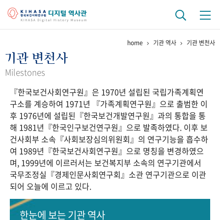
home
기관 역사
기관 변천사
기관 역사
기관 변천사
걸어온 길
기관 변천사
역대 기관장
연구원 사람들
Milestones
『한국보건사회연구원』은 1970년 설립된 국립가족계획연
연구 역사
구소를 계승하여 1971년 『가족계획연구원』으로 출범한 이
정책과 연구
키워드로 보는 연구 역사
연구자들
후 1976년에 설립된『한국보건개발연구원』과의 통합을 통
간행물 변천사
해 1981년『한국인구보건연구원』으로 발족하였다. 이후 보
건사회부 소속『사회보장심의위원회』의 연구기능을 흡수하
여 1989년『한국보건사회연구원』으로 명칭을 변경하였으
기록물 아카이브
며, 1999년에 이르러서는 보건복지부 소속의 연구기관에서
국무조정실『경제인문사회연구회』소관 연구기관으로 이관
사진 아카이브
문서 기록물
행정박물
영상 기록물
되어 오늘에 이르고 있다.
+1
50
주년 기념
한눈에 보는
기관 역사