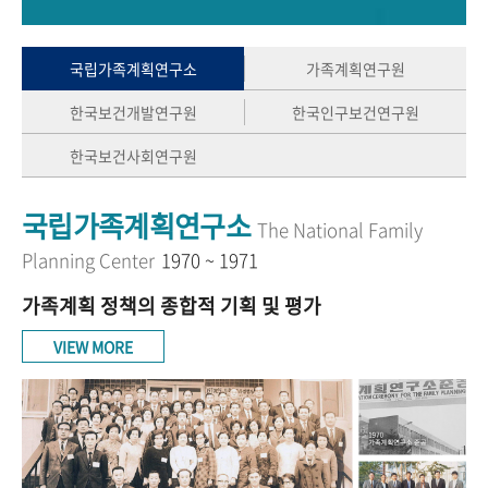
+1
성과 50선
숫자로 보는 50년
50
주년 광장
세계와 함께 한 KIHASA
국립가족계획연구소
가족계획연구원
한국보건개발연구원
한국인구보건연구원
VR 역사관
한국보건사회연구원
국립가족계획연구소
The National Family
Planning Center
1970 ~ 1971
가족계획 정책의 종합적 기획 및 평가
VIEW MORE