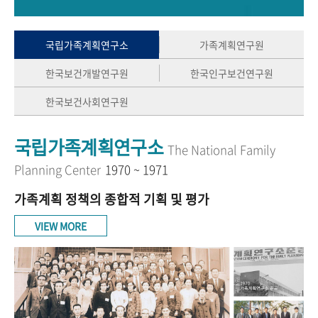
+1
성과 50선
숫자로 보는 50년
50
주년 광장
세계와 함께 한 KIHASA
국립가족계획연구소
가족계획연구원
한국보건개발연구원
한국인구보건연구원
VR 역사관
한국보건사회연구원
국립가족계획연구소
The National Family
Planning Center
1970 ~ 1971
가족계획 정책의 종합적 기획 및 평가
VIEW MORE