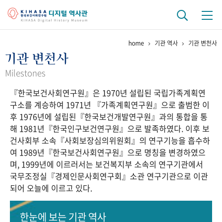
home
기관 역사
기관 변천사
기관 역사
기관 변천사
걸어온 길
기관 변천사
역대 기관장
연구원 사람들
Milestones
『한국보건사회연구원』은 1970년 설립된 국립가족계획연
연구 역사
구소를 계승하여 1971년 『가족계획연구원』으로 출범한 이
정책과 연구
키워드로 보는 연구 역사
연구자들
후 1976년에 설립된『한국보건개발연구원』과의 통합을 통
간행물 변천사
해 1981년『한국인구보건연구원』으로 발족하였다. 이후 보
건사회부 소속『사회보장심의위원회』의 연구기능을 흡수하
여 1989년『한국보건사회연구원』으로 명칭을 변경하였으
기록물 아카이브
며, 1999년에 이르러서는 보건복지부 소속의 연구기관에서
국무조정실『경제인문사회연구회』소관 연구기관으로 이관
사진 아카이브
문서 기록물
행정박물
영상 기록물
되어 오늘에 이르고 있다.
+1
50
주년 기념
한눈에 보는
기관 역사