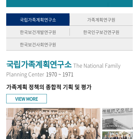
+1
성과 50선
숫자로 보는 50년
50
주년 광장
세계와 함께 한 KIHASA
국립가족계획연구소
가족계획연구원
한국보건개발연구원
한국인구보건연구원
VR 역사관
한국보건사회연구원
국립가족계획연구소
The National Family
Planning Center
1970 ~ 1971
가족계획 정책의 종합적 기획 및 평가
VIEW MORE