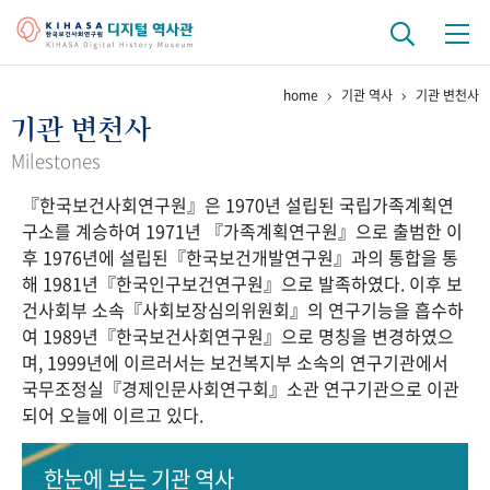
home
기관 역사
기관 변천사
기관 역사
기관 변천사
걸어온 길
기관 변천사
역대 기관장
연구원 사람들
Milestones
『한국보건사회연구원』은 1970년 설립된 국립가족계획연
연구 역사
구소를 계승하여 1971년 『가족계획연구원』으로 출범한 이
정책과 연구
키워드로 보는 연구 역사
연구자들
후 1976년에 설립된『한국보건개발연구원』과의 통합을 통
간행물 변천사
해 1981년『한국인구보건연구원』으로 발족하였다. 이후 보
건사회부 소속『사회보장심의위원회』의 연구기능을 흡수하
여 1989년『한국보건사회연구원』으로 명칭을 변경하였으
기록물 아카이브
며, 1999년에 이르러서는 보건복지부 소속의 연구기관에서
국무조정실『경제인문사회연구회』소관 연구기관으로 이관
사진 아카이브
문서 기록물
행정박물
영상 기록물
되어 오늘에 이르고 있다.
+1
50
주년 기념
한눈에 보는
기관 역사