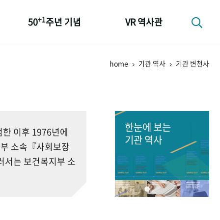
+1
50
주년 기념
VR 역사관
성과 50선
home
기관 역사
기관 변천사
숫자로 보는 50년
+1
50
주년 광장
세계와 함께 한 KIHASA
한눈에 보는
 이후 1976년에
기관 역사
회부 소속『사회보장
러서는 보건복지부 소