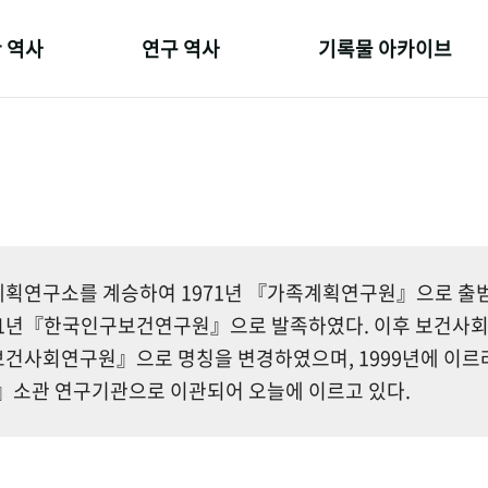
 역사
연구 역사
기록물 아카이브
온 길
정책과 연구
사진 아카이브
 변천사
키워드로 보는 연구 역사
문서 기록물
 기관장
연구자들
행정박물
 사람들
간행물 변천사
영상 기록물
획연구소를 계승하여 1971년 『가족계획연구원』으로 출범한
81년『한국인구보건연구원』으로 발족하였다. 이후 보건사
건사회연구원』으로 명칭을 변경하였으며, 1999년에 이르
소관 연구기관으로 이관되어 오늘에 이르고 있다.