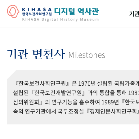
기관
걸어
기관
기관 변천사
Milestones
역대
연구원
『한국보건사회연구원』은 1970년 설립된 국립가족계
설립된『한국보건개발연구원』과의 통합을 통해 19
심의위원회』의 연구기능을 흡수하여 1989년『한국보
속의 연구기관에서 국무조정실『경제인문사회연구회』