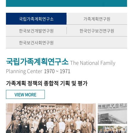
+1
성과 50선
숫자로 보는 50년
50
주년 광장
세계와 함께 한 KIHASA
국립가족계획연구소
가족계획연구원
한국보건개발연구원
한국인구보건연구원
VR 역사관
한국보건사회연구원
국립가족계획연구소
The National Family
Planning Center
1970 ~ 1971
가족계획 정책의 종합적 기획 및 평가
VIEW MORE