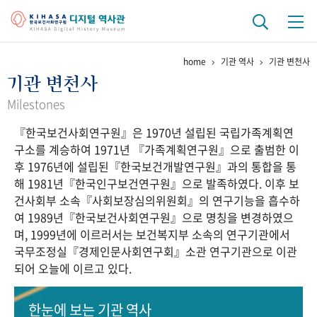
home
기관 역사
기관 변천사
기관 역사
기관 변천사
걸어온 길
기관 변천사
역대 기관장
연구원 사람들
Milestones
『한국보건사회연구원』은 1970년 설립된 국립가족계획연
연구 역사
구소를 계승하여 1971년 『가족계획연구원』으로 출범한 이
정책과 연구
키워드로 보는 연구 역사
연구자들
후 1976년에 설립된『한국보건개발연구원』과의 통합을 통
간행물 변천사
해 1981년『한국인구보건연구원』으로 발족하였다. 이후 보
건사회부 소속『사회보장심의위원회』의 연구기능을 흡수하
여 1989년『한국보건사회연구원』으로 명칭을 변경하였으
기록물 아카이브
며, 1999년에 이르러서는 보건복지부 소속의 연구기관에서
국무조정실『경제인문사회연구회』소관 연구기관으로 이관
사진 아카이브
문서 기록물
행정박물
영상 기록물
되어 오늘에 이르고 있다.
+1
50
주년 기념
한눈에 보는
기관 역사