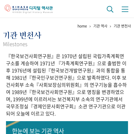
home
기관 역사
기관 변천사
기관 역사
기관 변천사
걸어온 길
기관 변천사
역대 기관장
연구원 사람들
Milestones
『한국보건사회연구원』은 1970년 설립된 국립가족계획연
연구 역사
구소를 계승하여 1971년 『가족계획연구원』으로 출범한 이
정책과 연구
키워드로 보는 연구 역사
연구자들
후 1976년에 설립된『한국보건개발연구원』과의 통합을 통
간행물 변천사
해 1981년『한국인구보건연구원』으로 발족하였다. 이후 보
건사회부 소속『사회보장심의위원회』의 연구기능을 흡수하
여 1989년『한국보건사회연구원』으로 명칭을 변경하였으
기록물 아카이브
며, 1999년에 이르러서는 보건복지부 소속의 연구기관에서
국무조정실『경제인문사회연구회』소관 연구기관으로 이관
사진 아카이브
문서 기록물
행정박물
영상 기록물
되어 오늘에 이르고 있다.
+1
50
주년 기념
한눈에 보는
기관 역사