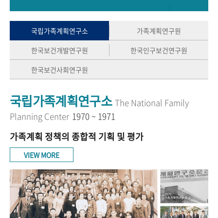
+1
성과 50선
숫자로 보는 50년
50
주년 광장
세계와 함께 한 KIHASA
국립가족계획연구소
가족계획연구원
한국보건개발연구원
한국인구보건연구원
VR 역사관
한국보건사회연구원
국립가족계획연구소
The National Family
Planning Center
1970 ~ 1971
가족계획 정책의 종합적 기획 및 평가
VIEW MORE