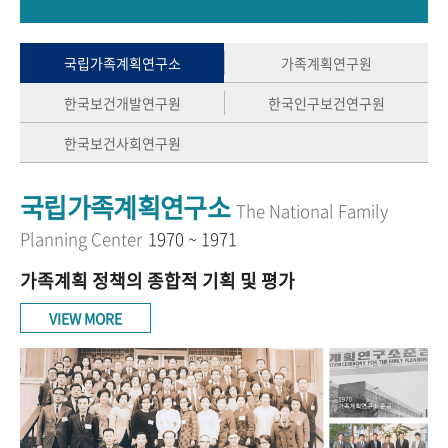
+1
성과 50선
숫자로 보는 50년
50
주년 광장
세계와 함께 한 KIHASA
국립가족계획연구소
가족계획연구원
한국보건개발연구원
한국인구보건연구원
VR 역사관
한국보건사회연구원
국립가족계획연구소
The National Family
Planning Center
1970 ~ 1971
가족계획 정책의 종합적 기획 및 평가
VIEW MORE