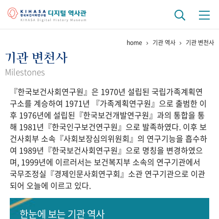
home
기관 역사
기관 변천사
기관 역사
기관 변천사
걸어온 길
기관 변천사
역대 기관장
연구원 사람들
Milestones
『한국보건사회연구원』은 1970년 설립된 국립가족계획연
연구 역사
구소를 계승하여 1971년 『가족계획연구원』으로 출범한 이
정책과 연구
키워드로 보는 연구 역사
연구자들
후 1976년에 설립된『한국보건개발연구원』과의 통합을 통
간행물 변천사
해 1981년『한국인구보건연구원』으로 발족하였다. 이후 보
건사회부 소속『사회보장심의위원회』의 연구기능을 흡수하
여 1989년『한국보건사회연구원』으로 명칭을 변경하였으
기록물 아카이브
며, 1999년에 이르러서는 보건복지부 소속의 연구기관에서
국무조정실『경제인문사회연구회』소관 연구기관으로 이관
사진 아카이브
문서 기록물
행정박물
영상 기록물
되어 오늘에 이르고 있다.
+1
50
주년 기념
한눈에 보는
기관 역사