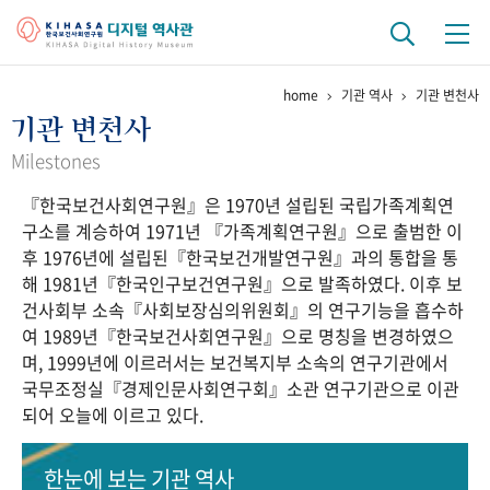
home
기관 역사
기관 변천사
기관 역사
기관 변천사
걸어온 길
기관 변천사
역대 기관장
연구원 사람들
Milestones
『한국보건사회연구원』은 1970년 설립된 국립가족계획연
연구 역사
구소를 계승하여 1971년 『가족계획연구원』으로 출범한 이
정책과 연구
키워드로 보는 연구 역사
연구자들
후 1976년에 설립된『한국보건개발연구원』과의 통합을 통
간행물 변천사
해 1981년『한국인구보건연구원』으로 발족하였다. 이후 보
건사회부 소속『사회보장심의위원회』의 연구기능을 흡수하
여 1989년『한국보건사회연구원』으로 명칭을 변경하였으
기록물 아카이브
며, 1999년에 이르러서는 보건복지부 소속의 연구기관에서
국무조정실『경제인문사회연구회』소관 연구기관으로 이관
사진 아카이브
문서 기록물
행정박물
영상 기록물
되어 오늘에 이르고 있다.
+1
50
주년 기념
한눈에 보는
기관 역사