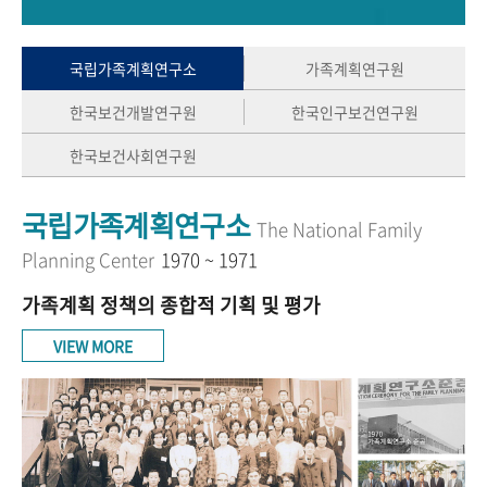
+1
성과 50선
숫자로 보는 50년
50
주년 광장
세계와 함께 한 KIHASA
국립가족계획연구소
가족계획연구원
한국보건개발연구원
한국인구보건연구원
VR 역사관
한국보건사회연구원
국립가족계획연구소
The National Family
Planning Center
1970 ~ 1971
가족계획 정책의 종합적 기획 및 평가
VIEW MORE