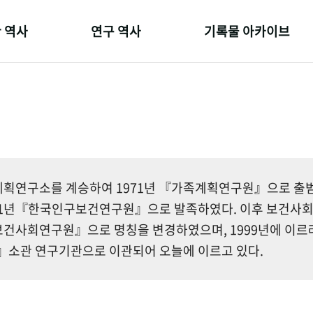
 역사
연구 역사
기록물 아카이브
온 길
정책과 연구
사진 아카이브
 변천사
키워드로 보는 연구 역사
문서 기록물
 기관장
연구자들
행정박물
 사람들
간행물 변천사
영상 기록물
획연구소를 계승하여 1971년 『가족계획연구원』으로 출범한
81년『한국인구보건연구원』으로 발족하였다. 이후 보건사
건사회연구원』으로 명칭을 변경하였으며, 1999년에 이르
소관 연구기관으로 이관되어 오늘에 이르고 있다.