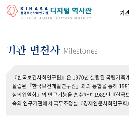
기관
걸어
기관
기관 변천사
Milestones
역대
연구원
『한국보건사회연구원』은 1970년 설립된 국립가족계
설립된『한국보건개발연구원』과의 통합을 통해 19
심의위원회』의 연구기능을 흡수하여 1989년『한국보
속의 연구기관에서 국무조정실『경제인문사회연구회』