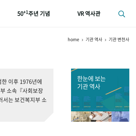
+1
50
주년 기념
VR 역사관
성과 50선
home
기관 역사
기관 변천사
숫자로 보는 50년
+1
50
주년 광장
세계와 함께 한 KIHASA
한눈에 보는
 이후 1976년에
기관 역사
회부 소속『사회보장
러서는 보건복지부 소