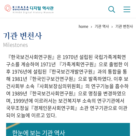
home
기관 역사
기관 변천사
기관 역사
기관 변천사
걸어온 길
기관 변천사
역대 기관장
연구원 사람들
Milestones
『한국보건사회연구원』은 1970년 설립된 국립가족계획연
연구 역사
구소를 계승하여 1971년 『가족계획연구원』으로 출범한 이
정책과 연구
키워드로 보는 연구 역사
연구자들
후 1976년에 설립된『한국보건개발연구원』과의 통합을 통
간행물 변천사
해 1981년『한국인구보건연구원』으로 발족하였다. 이후 보
건사회부 소속『사회보장심의위원회』의 연구기능을 흡수하
여 1989년『한국보건사회연구원』으로 명칭을 변경하였으
기록물 아카이브
며, 1999년에 이르러서는 보건복지부 소속의 연구기관에서
국무조정실『경제인문사회연구회』소관 연구기관으로 이관
사진 아카이브
문서 기록물
행정박물
영상 기록물
되어 오늘에 이르고 있다.
+1
50
주년 기념
한눈에 보는
기관 역사