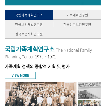
+1
성과 50선
숫자로 보는 50년
50
주년 광장
세계와 함께 한 KIHASA
국립가족계획연구소
가족계획연구원
한국보건개발연구원
한국인구보건연구원
VR 역사관
한국보건사회연구원
국립가족계획연구소
The National Family
Planning Center
1970 ~ 1971
가족계획 정책의 종합적 기획 및 평가
VIEW MORE