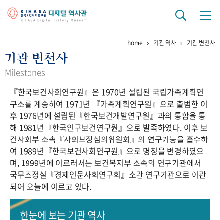
home
기관 역사
기관 변천사
기관 역사
기관 변천사
걸어온 길
기관 변천사
역대 기관장
연구원 사람들
Milestones
『한국보건사회연구원』은 1970년 설립된 국립가족계획연
연구 역사
구소를 계승하여 1971년 『가족계획연구원』으로 출범한 이
정책과 연구
키워드로 보는 연구 역사
연구자들
후 1976년에 설립된『한국보건개발연구원』과의 통합을 통
간행물 변천사
해 1981년『한국인구보건연구원』으로 발족하였다. 이후 보
건사회부 소속『사회보장심의위원회』의 연구기능을 흡수하
여 1989년『한국보건사회연구원』으로 명칭을 변경하였으
기록물 아카이브
며, 1999년에 이르러서는 보건복지부 소속의 연구기관에서
국무조정실『경제인문사회연구회』소관 연구기관으로 이관
사진 아카이브
문서 기록물
행정박물
영상 기록물
되어 오늘에 이르고 있다.
+1
50
주년 기념
한눈에 보는
기관 역사