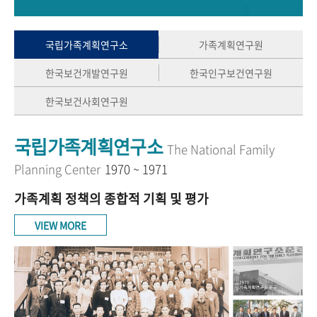
+1
성과 50선
숫자로 보는 50년
50
주년 광장
세계와 함께 한 KIHASA
국립가족계획연구소
가족계획연구원
한국보건개발연구원
한국인구보건연구원
VR 역사관
한국보건사회연구원
국립가족계획연구소
The National Family
Planning Center
1970 ~ 1971
가족계획 정책의 종합적 기획 및 평가
VIEW MORE