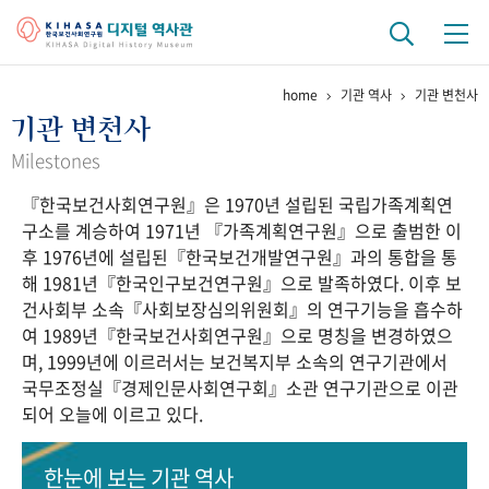
home
기관 역사
기관 변천사
기관 역사
기관 변천사
걸어온 길
기관 변천사
역대 기관장
연구원 사람들
Milestones
『한국보건사회연구원』은 1970년 설립된 국립가족계획연
연구 역사
구소를 계승하여 1971년 『가족계획연구원』으로 출범한 이
정책과 연구
키워드로 보는 연구 역사
연구자들
후 1976년에 설립된『한국보건개발연구원』과의 통합을 통
간행물 변천사
해 1981년『한국인구보건연구원』으로 발족하였다. 이후 보
건사회부 소속『사회보장심의위원회』의 연구기능을 흡수하
여 1989년『한국보건사회연구원』으로 명칭을 변경하였으
기록물 아카이브
며, 1999년에 이르러서는 보건복지부 소속의 연구기관에서
국무조정실『경제인문사회연구회』소관 연구기관으로 이관
사진 아카이브
문서 기록물
행정박물
영상 기록물
되어 오늘에 이르고 있다.
+1
50
주년 기념
한눈에 보는
기관 역사