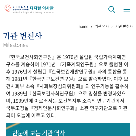
home
기관 역사
기관 변천사
기관 역사
기관 변천사
걸어온 길
기관 변천사
역대 기관장
연구원 사람들
Milestones
『한국보건사회연구원』은 1970년 설립된 국립가족계획연
연구 역사
구소를 계승하여 1971년 『가족계획연구원』으로 출범한 이
정책과 연구
키워드로 보는 연구 역사
연구자들
후 1976년에 설립된『한국보건개발연구원』과의 통합을 통
간행물 변천사
해 1981년『한국인구보건연구원』으로 발족하였다. 이후 보
건사회부 소속『사회보장심의위원회』의 연구기능을 흡수하
여 1989년『한국보건사회연구원』으로 명칭을 변경하였으
기록물 아카이브
며, 1999년에 이르러서는 보건복지부 소속의 연구기관에서
국무조정실『경제인문사회연구회』소관 연구기관으로 이관
사진 아카이브
문서 기록물
행정박물
영상 기록물
되어 오늘에 이르고 있다.
+1
50
주년 기념
한눈에 보는
기관 역사