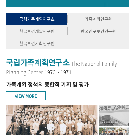
+1
성과 50선
숫자로 보는 50년
50
주년 광장
세계와 함께 한 KIHASA
국립가족계획연구소
가족계획연구원
한국보건개발연구원
한국인구보건연구원
VR 역사관
한국보건사회연구원
국립가족계획연구소
The National Family
Planning Center
1970 ~ 1971
가족계획 정책의 종합적 기획 및 평가
VIEW MORE