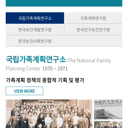
+1
성과 50선
숫자로 보는 50년
50
주년 광장
세계와 함께 한 KIHASA
국립가족계획연구소
가족계획연구원
한국보건개발연구원
한국인구보건연구원
VR 역사관
한국보건사회연구원
국립가족계획연구소
The National Family
Planning Center
1970 ~ 1971
가족계획 정책의 종합적 기획 및 평가
VIEW MORE