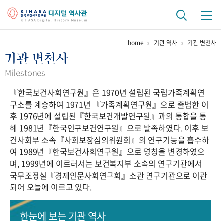
home
기관 역사
기관 변천사
기관 역사
기관 변천사
걸어온 길
기관 변천사
역대 기관장
연구원 사람들
Milestones
『한국보건사회연구원』은 1970년 설립된 국립가족계획연
연구 역사
구소를 계승하여 1971년 『가족계획연구원』으로 출범한 이
정책과 연구
키워드로 보는 연구 역사
연구자들
후 1976년에 설립된『한국보건개발연구원』과의 통합을 통
간행물 변천사
해 1981년『한국인구보건연구원』으로 발족하였다. 이후 보
건사회부 소속『사회보장심의위원회』의 연구기능을 흡수하
여 1989년『한국보건사회연구원』으로 명칭을 변경하였으
기록물 아카이브
며, 1999년에 이르러서는 보건복지부 소속의 연구기관에서
국무조정실『경제인문사회연구회』소관 연구기관으로 이관
사진 아카이브
문서 기록물
행정박물
영상 기록물
되어 오늘에 이르고 있다.
+1
50
주년 기념
한눈에 보는
기관 역사