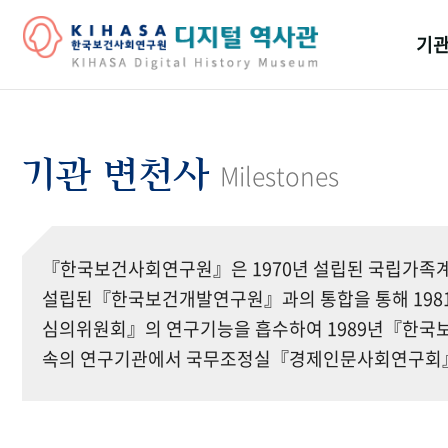
기관
걸어
기관
기관 변천사
Milestones
역대
연구원
『한국보건사회연구원』은 1970년 설립된 국립가족계
설립된『한국보건개발연구원』과의 통합을 통해 19
심의위원회』의 연구기능을 흡수하여 1989년『한국보
속의 연구기관에서 국무조정실『경제인문사회연구회』