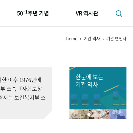
+1
50
주년 기념
VR 역사관
성과 50선
home
기관 역사
기관 변천사
숫자로 보는 50년
+1
50
주년 광장
세계와 함께 한 KIHASA
한눈에 보는
 이후 1976년에
기관 역사
회부 소속『사회보장
러서는 보건복지부 소