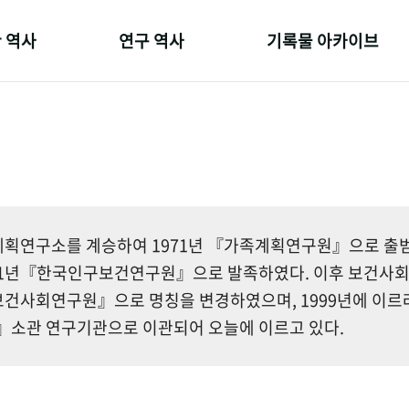
 역사
연구 역사
기록물 아카이브
온 길
정책과 연구
사진 아카이브
 변천사
키워드로 보는 연구 역사
문서 기록물
 기관장
연구자들
행정박물
 사람들
간행물 변천사
영상 기록물
획연구소를 계승하여 1971년 『가족계획연구원』으로 출범한
81년『한국인구보건연구원』으로 발족하였다. 이후 보건사
건사회연구원』으로 명칭을 변경하였으며, 1999년에 이르
소관 연구기관으로 이관되어 오늘에 이르고 있다.