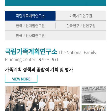
+1
성과 50선
숫자로 보는 50년
50
주년 광장
세계와 함께 한 KIHASA
국립가족계획연구소
가족계획연구원
한국보건개발연구원
한국인구보건연구원
VR 역사관
한국보건사회연구원
국립가족계획연구소
The National Family
Planning Center
1970 ~ 1971
가족계획 정책의 종합적 기획 및 평가
VIEW MORE