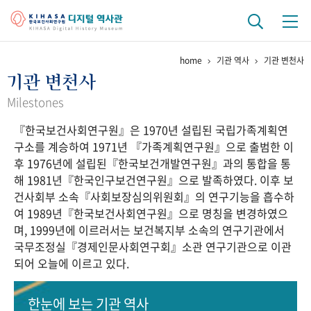
home
기관 역사
기관 변천사
기관 역사
기관 변천사
걸어온 길
기관 변천사
역대 기관장
연구원 사람들
Milestones
『한국보건사회연구원』은 1970년 설립된 국립가족계획연
연구 역사
구소를 계승하여 1971년 『가족계획연구원』으로 출범한 이
정책과 연구
키워드로 보는 연구 역사
연구자들
후 1976년에 설립된『한국보건개발연구원』과의 통합을 통
간행물 변천사
해 1981년『한국인구보건연구원』으로 발족하였다. 이후 보
건사회부 소속『사회보장심의위원회』의 연구기능을 흡수하
여 1989년『한국보건사회연구원』으로 명칭을 변경하였으
기록물 아카이브
며, 1999년에 이르러서는 보건복지부 소속의 연구기관에서
국무조정실『경제인문사회연구회』소관 연구기관으로 이관
사진 아카이브
문서 기록물
행정박물
영상 기록물
되어 오늘에 이르고 있다.
+1
50
주년 기념
한눈에 보는
기관 역사