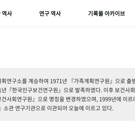
 역사
연구 역사
기록물 아카이브
온 길
정책과 연구
사진 아카이브
 변천사
키워드로 보는 연구 역사
문서 기록물
 기관장
연구자들
행정박물
 사람들
간행물 변천사
영상 기록물
획연구소를 계승하여 1971년 『가족계획연구원』으로 출범한
81년『한국인구보건연구원』으로 발족하였다. 이후 보건사
건사회연구원』으로 명칭을 변경하였으며, 1999년에 이르
소관 연구기관으로 이관되어 오늘에 이르고 있다.