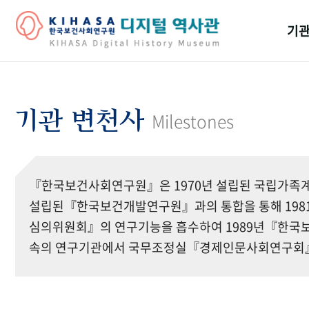
기관
걸어
기관
기관 변천사
Milestones
역대
연구원
『한국보건사회연구원』은 1970년 설립된 국립가족계
설립된『한국보건개발연구원』과의 통합을 통해 19
심의위원회』의 연구기능을 흡수하여 1989년『한국보
속의 연구기관에서 국무조정실『경제인문사회연구회』