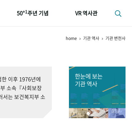
+1
50
주년 기념
VR 역사관
성과 50선
home
기관 역사
기관 변천사
숫자로 보는 50년
+1
50
주년 광장
세계와 함께 한 KIHASA
한눈에 보는
 이후 1976년에
기관 역사
회부 소속『사회보장
러서는 보건복지부 소